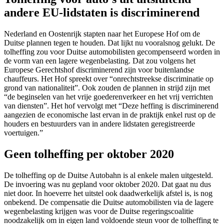
andere EU-lidstaten is discriminerend
Nederland en Oostenrijk stapten naar het Europese Hof om de
Duitse plannen tegen te houden. Dat lijkt nu vooralsnog gelukt. De
tolheffing zou voor Duitse automobilisten gecompenseerd worden in
de vorm van een lagere wegenbelasting. Dat zou volgens het
Europese Gerechtshof discriminerend zijn voor buitenlandse
chauffeurs. Het Hof spreekt over “onrechtstreekse discriminatie op
grond van nationaliteit”. Ook zouden de plannen in strijd zijn met
“de beginselen van het vrije goederenverkeer en het vrij verrichten
van diensten”. Het hof vervolgt met “Deze heffing is discriminerend
aangezien de economische last ervan in de praktijk enkel rust op de
houders en bestuurders van in andere lidstaten geregistreerde
voertuigen.”
Geen tolheffing per oktober 2020
De tolheffing op de Duitse Autobahn is al enkele malen uitgesteld.
De invoering was nu gepland voor oktober 2020. Dat gaat nu dus
niet door. In hoeverre het uitstel ook daadwerkelijk afstel is, is nog
onbekend. De compensatie die Duitse automobilisten via de lagere
wegenbelasting krijgen was voor de Duitse regeringscoalitie
noodzakelijk om in eigen land voldoende steun voor de tolheffing te